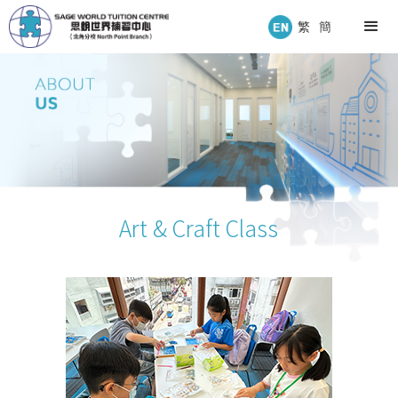
繁
簡
Art & Craft Class